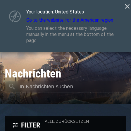
Spiele
Dienste
Premium-Laden
Your location: United States
Waffenkammer
Go to the website for the American region
Spieler Support
You can select the necessary language
manually in the menu at the bottom of the
page.
Nachrichten
ALLE ZURÜCKSETZEN
FILTER