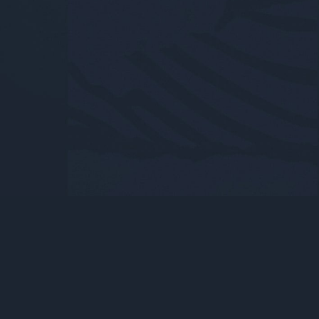
Europa
(
Deutsch
)
Endbenutzer-Lizenzvertrag
Impressum
Datenschutzerklärung